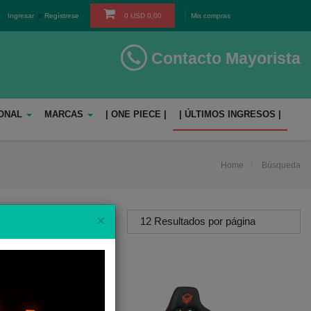
Ingresar
o
Regístrese
0
USD
0,00
Mis compras
Contacto Mayorista
SONAL
MARCAS
| ONE PIECE |
| ÚLTIMOS INGRESOS |
Home
Búsqueda
Close
×
12 Resultados por página