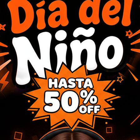
 MT-CHR25 BK/NAR
SILLA ERGONOMICA OCA258
 Y MASAJE
FANTECH
149,08
USD
COMPRAR
146
,10
USD