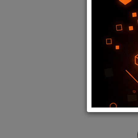
SILLA ERGON
FANTECH
150,06
USD
147
,06
USD