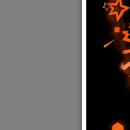
SILLA GAMER
C/APOYAPIES
286,58
USD
280
,85
USD