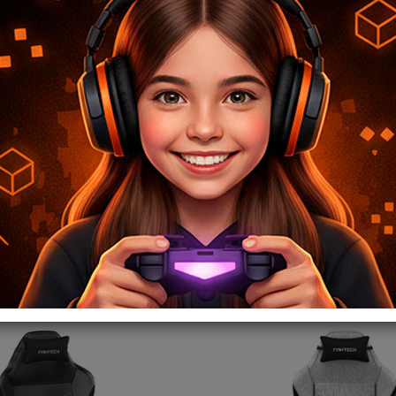
OMICA OCA258 NEGRA
SILLA ERGONOMICA OCA258 
FANTECH
149,08
USD
COMPRAR
146
,10
USD