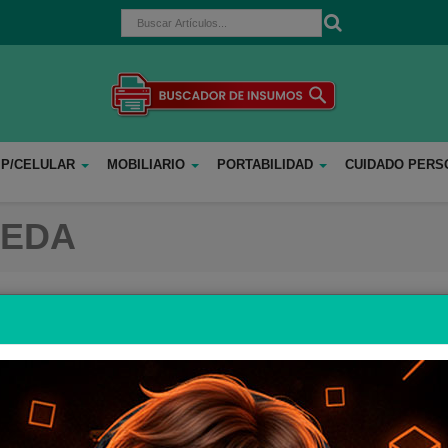
 P/CELULAR
MOBILIARIO
PORTABILIDAD
CUIDADO PER
UEDA
to estandar