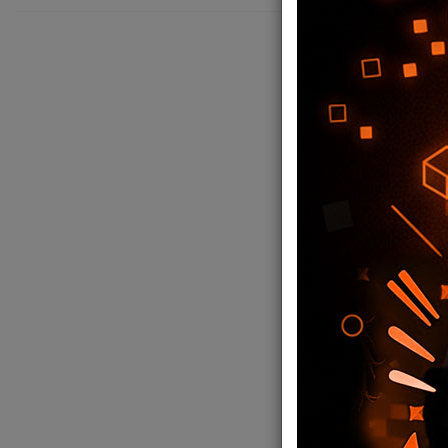
SILLA GAMER
280,60
USD
274
,99
USD