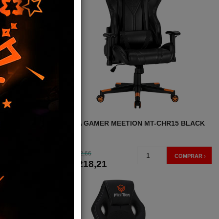
 SAKURA
SILLA GAMER MEETION MT-CHR15 BLACK
222,66
USD
COMPRAR
COMPRAR
218
,21
USD