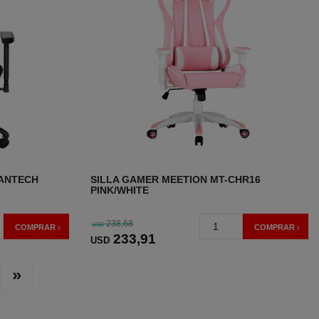
FANTECH
SILLA GAMER MEETION MT-CHR16
PINK/WHITE
238,68
USD
COMPRAR
COMPRAR
233
,91
USD
»