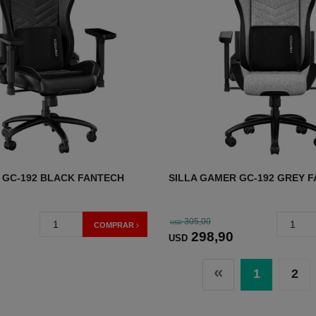
 GC-192 BLACK FANTECH
SILLA GAMER GC-192 GREY 
305,00
USD
COMPRAR
298
,90
USD
«
1
2