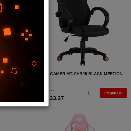
MINT
SILLA GAMER MT-CHR05 BLACK MEETION
135,99
USD
COMPRAR
COMPRAR
133
,27
USD