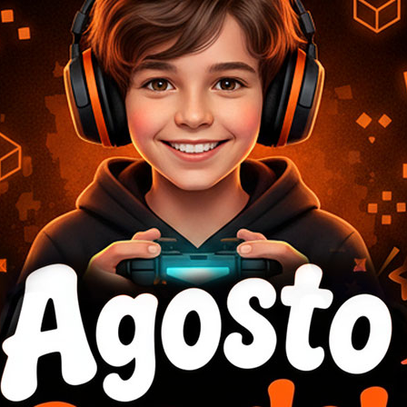
 MT-CHR31 BLACK MEETION
SILLA GAMER MEETION CHR1
PINK
187,15
USD
COMPRAR
183
,41
USD