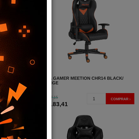
4 BLACK/
SILLA GAMER MEETION CHR14 BLACK/
ORANGE
187,15
USD
COMPRAR
COMPRAR
183
,41
USD