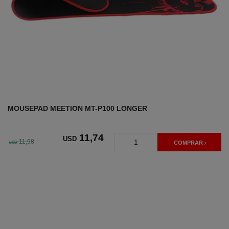
MOUSEPAD MEETION MT-P100 LONGER
11
,74
USD
11,98
USD
COMPRAR