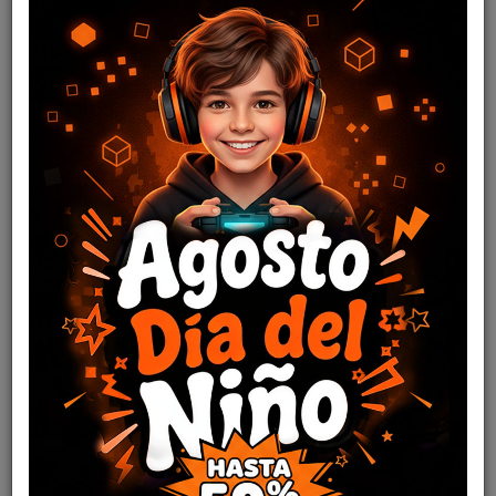
KIT 3 en 1 Teclado, Mouse y parlantes Meetion MT-C105
16
,64
USD
16,98
USD
COMPRAR