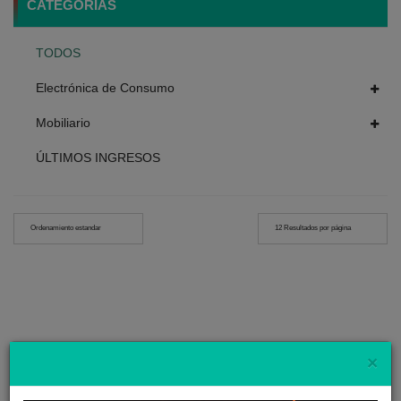
CATEGORÍAS
TODOS
Electrónica de Consumo
Mobiliario
ÚLTIMOS INGRESOS
Ordenamiento estandar
12 Resultados por página
Cl
×