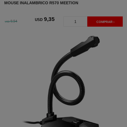
MOUSE INALAMBRICO R570 MEETION
9
,35
USD
9,54
USD
COMPRAR