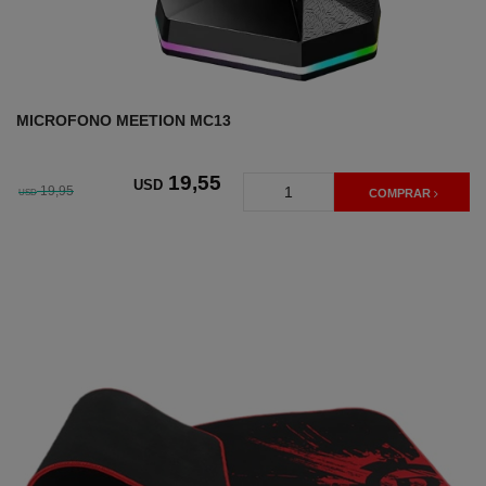
MICROFONO MEETION MC13
19
,55
USD
19,95
USD
COMPRAR