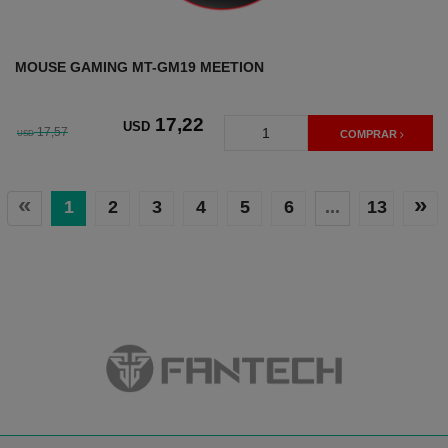
MOUSE GAMING MT-GM19 MEETION
17
,22
USD
17,57
USD
COMPRAR
«
»
1
2
3
4
5
6
...
13