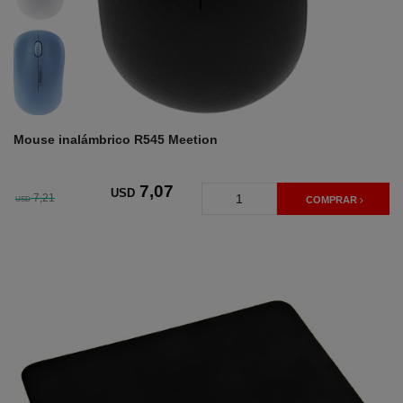
Mouse inalámbrico R545 Meetion
7
,07
USD
7,21
USD
COMPRAR