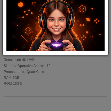
GB BT WIFI RCU ANDROID
12
cod: I01810
50
,04
USD
51,06
USD
Consulte por stock
Resolución 4K UHD
Sistema Operativo Android 12
Procesadores Quad Core
RAM 2GB
ROM 16GB