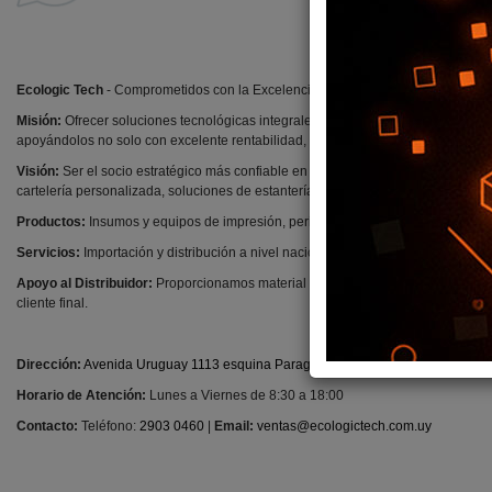
Ecologic Tech
- Comprometidos con la Excelencia en Servicio y Tecnología
Misión:
Ofrecer soluciones tecnológicas integrales con un enfoque en el servicio
apoyándolos no solo con excelente rentabilidad, sino también con herramientas
Visión:
Ser el socio estratégico más confiable en el mercado B2B de Uruguay, de
cartelería personalizada, soluciones de estantería y diseño atractivo.
Productos:
Insumos y equipos de impresión, periféricos gaming y office, audi
Servicios:
Importación y distribución a nivel nacional. Más de 20 años de experi
Apoyo al Distribuidor:
Proporcionamos material de merchandising, cartelería, e
cliente final.
Dirección:
Avenida Uruguay 1113 esquina Paraguay, 11100 Montevideo, Depa
Horario de Atención:
Lunes a Viernes de 8:30 a 18:00
Contacto:
Teléfono:
2903 0460
|
Email:
ventas@ecologictech.com.uy