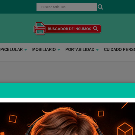
 P/CELULAR
MOBILIARIO
PORTABILIDAD
CUIDADO PER
TECLADO INALAMBRIC
MEETION ELITE
cod: I02644
38
,74