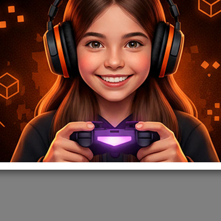
 postventa, garantía y soporte técnico. Nos esforzamos por entregar productos de ca
 para potenciar su punto de venta.
stacando por nuestro compromiso con la rentabilidad, el soporte continuo y el for
o. Representamos marcas reconocidas como Gravity, Foneng, Chuwi, Fantech, Meetio
encia en el sector. Envíos a todo el país y soporte garantizado.
stantería y diseño para destacar en el punto de venta, asegurando una presentaci
rtamento de Montevideo