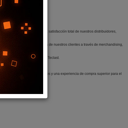
lidad confiable y asegurar la satisfacción total de nuestros distribuidores,
talecimiento del punto de venta de nuestros clientes a través de merchandising,
n, Bange, Kaloc, Kuu, Vidvie, Teclast.
ón óptima de nuestros productos y una experiencia de compra superior para el