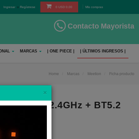
Ingresar
o
Regístrese
0
USD
0,00
Mis compras
Contacto Mayorista
SONAL
MARCAS
| ONE PIECE |
| ÚLTIMOS INGRESOS |
Home
Marcas
Meetion
Ficha producto
Close
×
O WK310 2.4GHz + BT5.2