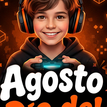
USD
39,53
USD
Disponible en stock
Tipo de teclado: Membrana
Cantidad de teclas: 85
Teclas multimedia: Sí
Diseño de teclas: Silencioso
Ángulo ergonómico: Inclinación de 4 grados
Tipo de conexión: Inalámbrica 2.4 GHz + Bluetooth
Compatibilidad: Windows XP / Vista / 7 / 8 / 10 / 11, m
Distancia de transmisión: Hasta 10 m
Tipo de batería: Batería recargable integrada
Capacidad de batería: 300 mAh
Autonomía aproximada: Hasta 100 h
Tiempo de carga: Aproximadamente 1 h
Puerto de carga: USB-C
Material de keycaps: ABS