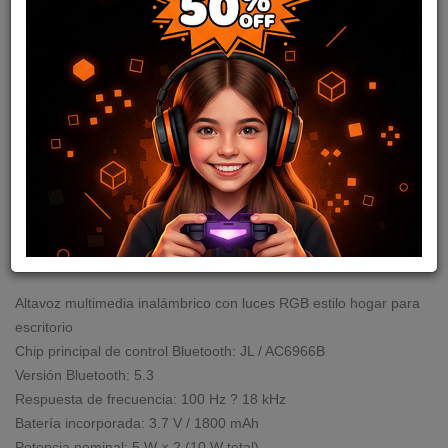
PARLANTE BARRA SP928
BT RGB 10W VIDVIE
cod: I02252
37
,24
USD
38,00
USD
Disponible en stock
Altavoz multimedia inalámbrico con luces RGB estilo hogar para
escritorio
Chip principal de control Bluetooth: JL / AC6966B
Versión Bluetooth: 5.3
Respuesta de frecuencia: 100 Hz ? 18 kHz
Batería incorporada: 3.7 V / 1800 mAh
Potencia nominal: 5 W × 2 (10 W total)