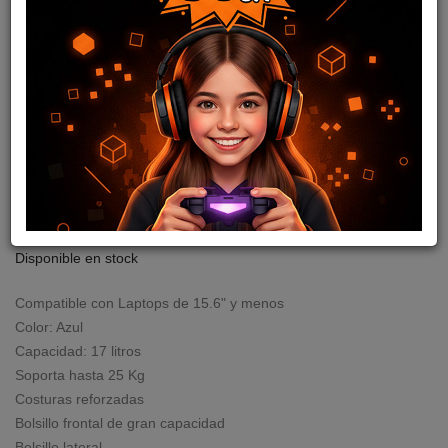
MOCHILA CHUWI 15.6"
AZUL
cod: I01874
15
,54
USD
15,86
USD
Disponible en stock
Compatible con Laptops de 15.6" y menos
Color: Azul
Capacidad: 17 litros
Soporta hasta 25 Kg
Costuras reforzadas
Bolsillo frontal de gran capacidad
Bolsillo lateral