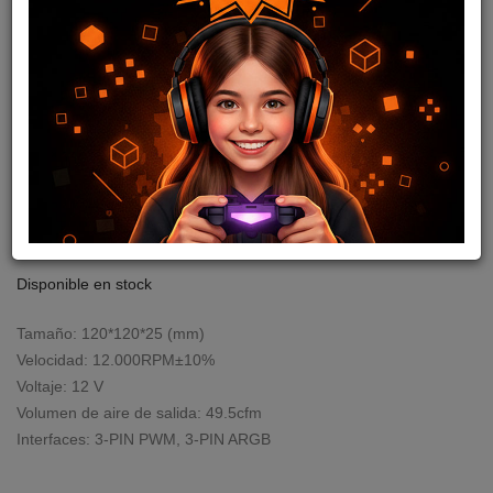
KIT FAN COOLER X3 IMB
ARGB BK SAMA
cod: I02053
27
,98
USD
28,55
USD
Disponible en stock
Tamaño: 120*120*25 (mm)
Velocidad: 12.000RPM±10%
Voltaje: 12 V
Volumen de aire de salida: 49.5cfm
Interfaces: 3-PIN PWM, 3-PIN ARGB