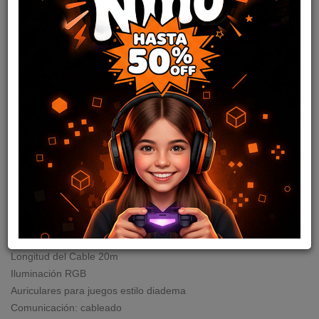
AURICULAR GAMING
HG20 WHITE SPACE
EDITION FANTECH
cod: I01211
27
,56
USD
28,12
USD
Disponible en stock
Tipo de conector Conector de 3,5 mm +USB
Longitud del Cable 20m
Iluminación RGB
Auriculares para juegos estilo diadema
Comunicación: cableado