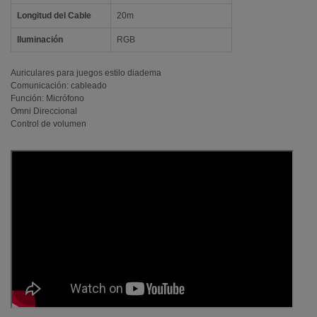
Longitud del Cable
20m
Iluminación
RGB
Auriculares para juegos estilo diadema
Comunicación: cableado
Función: Micrófono
Omni Direccional
Control de volumen