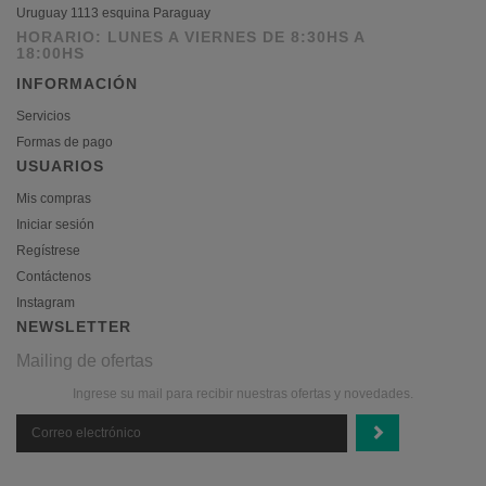
Uruguay 1113 esquina Paraguay
HORARIO: LUNES A VIERNES DE 8:30HS A
18:00HS
INFORMACIÓN
Servicios
Formas de pago
USUARIOS
Mis compras
Iniciar sesión
Regístrese
Contáctenos
Instagram
NEWSLETTER
Mailing de ofertas
Ingrese su mail para recibir nuestras ofertas y novedades.