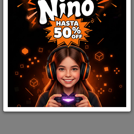
TECLADO Y MOUSE INAL. WK898 BLUE FANTECH
21
,80
USD
22,24
USD
COMPRAR