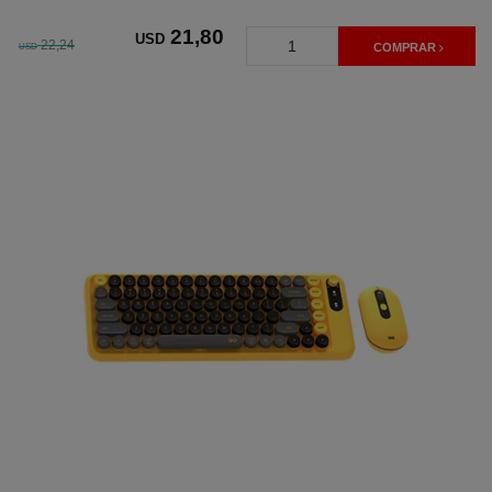
21
,80
USD
22,24
USD
COMPRAR